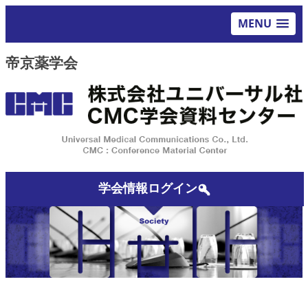
MENU
帝京薬学会
学会情報ログイン