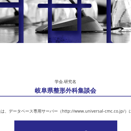
学会.研究名
岐阜県整形外科集談会
、データベース専用サーバー（http://www.universal-cmc.co.jp