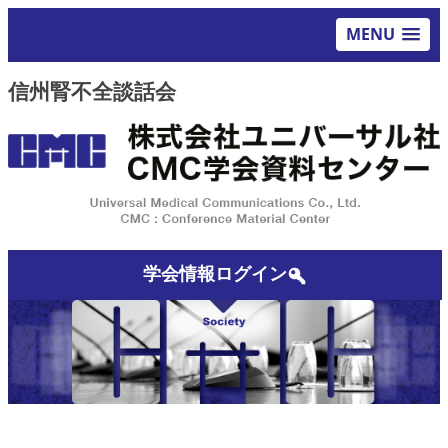
MENU
信州腎不全談話会
学会情報ログイン